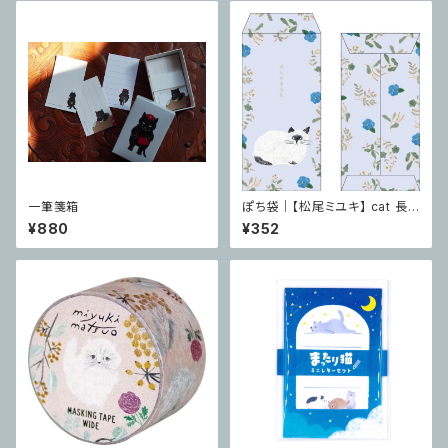
一筆箋箱
ぽち袋｜【松尾ミユキ】 cat 長
ぽち袋 Repos
¥880
¥352