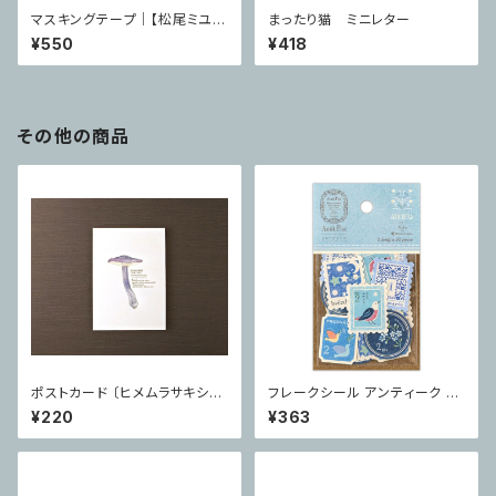
マスキングテープ｜【松尾ミユ
まったり猫 ミニレター
キ】 cat 25mm Minette
¥550
¥418
その他の商品
ポストカード 〔ヒメムラサキシメ
フレークシール アンティーク チ
ジ〕
ェル
¥220
¥363