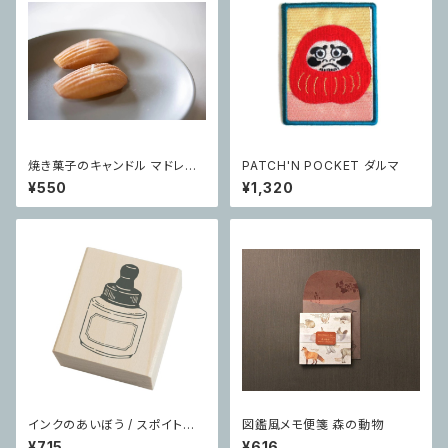
焼き菓子のキャンドル マドレー
PATCH'N POCKET ダルマ
ヌ
¥550
¥1,320
インクのあいぼう / スポイトイ
図鑑風メモ便箋 森の動物
ンク瓶
¥715
¥616