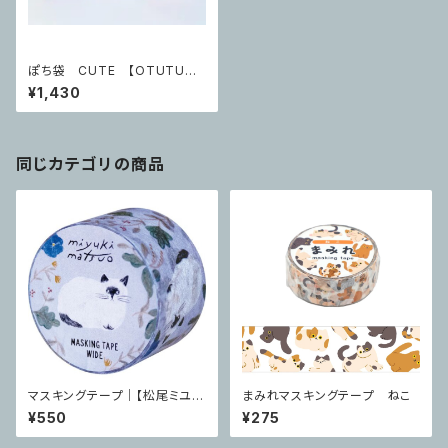
ぽち袋 CUTE 【OTUTUM
I】
¥1,430
同じカテゴリの商品
マスキングテープ｜【松尾ミユ
まみれマスキングテープ ねこ
キ】 cat 25mm Repos
¥550
¥275