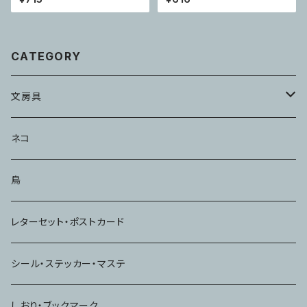
CATEGORY
文房具
メモ・ふせん
ネコ
ハンコ・スタンプ
鳥
ノート
レターセット・ポストカード
シール・ステッカー・マステ
しおり・ブックマーク