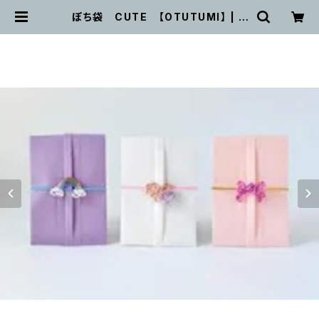
ぽち袋 CUTE 【OTUTUMI】 | O
UTWIT