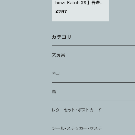
hinzi Katoh（R）】 吾輩は
猫である
¥297
カテゴリ
文房具
メモ・ふせん
ネコ
ハンコ・スタンプ
鳥
ノート
レターセット・ポストカード
シール・ステッカー・マステ