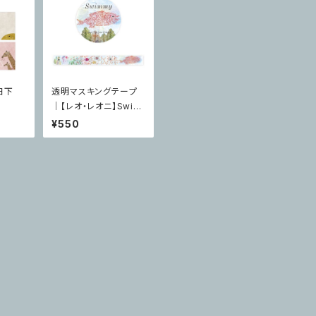
日下
透明マスキングテープ
｜【レオ・レオニ】Swim
miy cozyca product
¥550
s