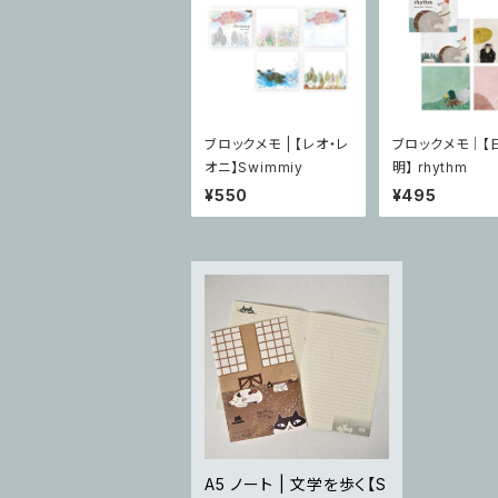
ブロックメモ | 【レオ・レ
ブロックメモ｜【
オニ】Swimmiy
明】 rhythm
¥550
¥495
A5 ノート | 文学を歩く【S