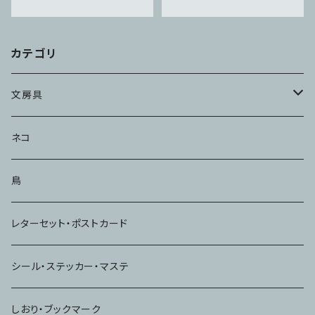
カテゴリ
文房具
メモ・ふせん
ネコ
ハンコ・スタンプ
鳥
ノート
レターセット・ポストカード
シール・ステッカー・マステ
しおり・ブックマーク