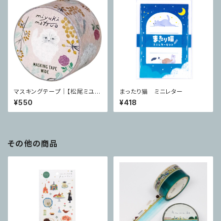
マスキングテープ｜【松尾ミユ
まったり猫 ミニレター
キ】 cat 25mm Minette
¥550
¥418
その他の商品