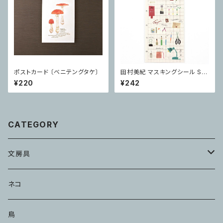
ポストカード 〔ベニテングタケ〕
田村美紀 マスキングシール Sta
tionery
¥220
¥242
CATEGORY
文房具
メモ・ふせん
ネコ
ハンコ・スタンプ
鳥