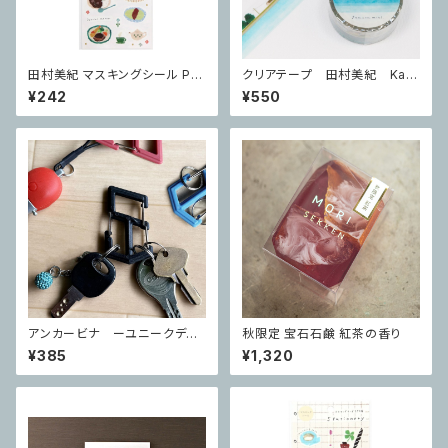
田村美紀 マスキングシール Par
クリアテープ 田村美紀 Kaw
lor
abe
¥242
¥550
アンカービナ ーユニークデザ
秋限定 宝石石鹸 紅茶の香り
インのコンパクトカラビナー ブ
¥385
¥1,320
ラック