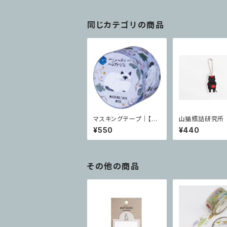
同じカテゴリの商品
マスキングテープ｜【松
山猫瓶詰研究所
尾ミユキ】 cat 25mm
リルキーホルダー
¥550
¥440
Repos
猫
その他の商品