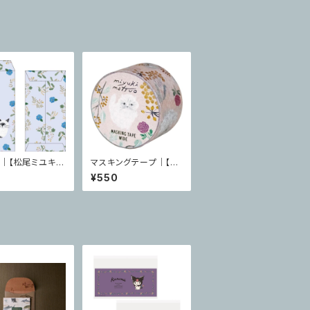
｜【松尾ミユキ】
マスキングテープ｜【松
長ぽち袋 Repos
尾ミユキ】 cat 25mm
2
¥550
Minette