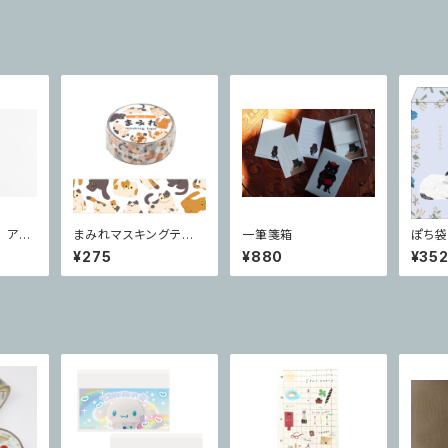
 アク
まみれマスキングテー
一筆箋箱
ぽち袋
 郵便
プ ねこ
cat 
¥275
¥880
¥35