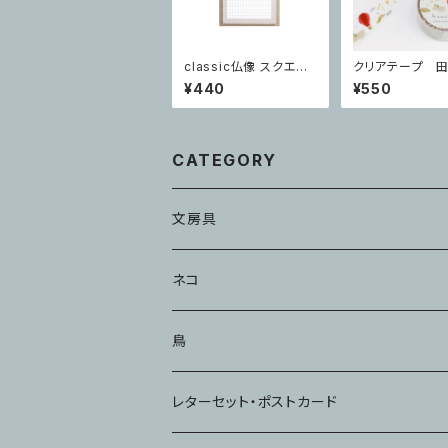
classic仏像 スクエア
クリアテープ 
付箋 弥勒菩薩
紀 Kumonou
¥440
¥550
CATEGORY
文房具
メモ・ふせん
ネコ
ハンコ・スタンプ
鳥
ノート
レターセット・ポストカード