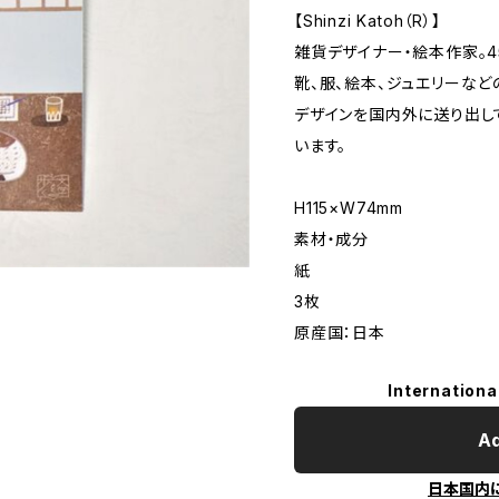
【Shinzi Katoh（R）】
雑貨デザイナー・絵本作家。4
靴、服、絵本、ジュエリーなど
デザインを国内外に送り出し
います。
H115×W74mm
素材・成分
紙
3枚
原産国：日本
Internationa
Ad
日本国内