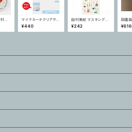
田村美
マイナカードクリアケー
田村美紀 マスキングシ
図鑑風
e
ス サンリオキャラクター
ール Stationery
き物
¥440
¥242
¥616
ズ 顔隠し シナモロール