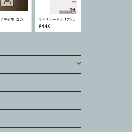
メモ便箋 海の生
マイナカードクリアケー
ス サンリオキャラクター
¥440
ズ 顔見え クロミ