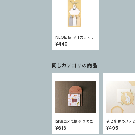
NEO仏像 ダイカット付
箋 弥勒菩薩
¥440
同じカテゴリの商品
図鑑風メモ便箋 きのこ
花と動物のメッ
カード 〔猫〕
¥616
¥495