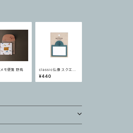
メモ便箋 野鳥
classic仏像 スクエア
付箋 阿修羅
¥440