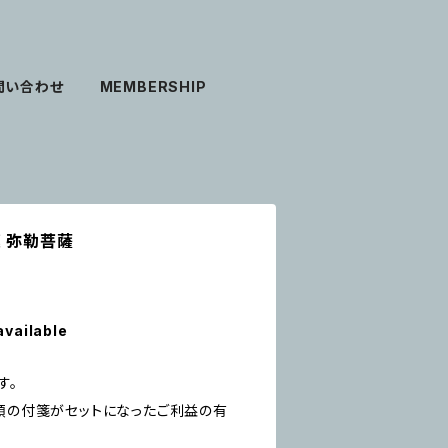
問い合わせ
MEMBERSHIP
箋 弥勒菩薩
available
す。
種類の付箋がセットになったご利益の有
！