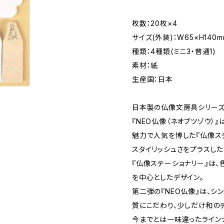
枚数：20枚×4
サイズ(外装)：W65×H140m
種類：4種類(ミニ3・普通1)
素材：紙
生産国：日本
日本製の仏像文房具シリー
『NEO仏像（ネオブツゾウ）』
魅力で人気を博した『仏像ス
スタイリッシュさをプラスした
『仏像ステーショナリー』は
を中心としたデザイン。
第二弾の『NEO仏像』は、シ
質にこだわり、少しだけ和の
今までとは一味違ったライン