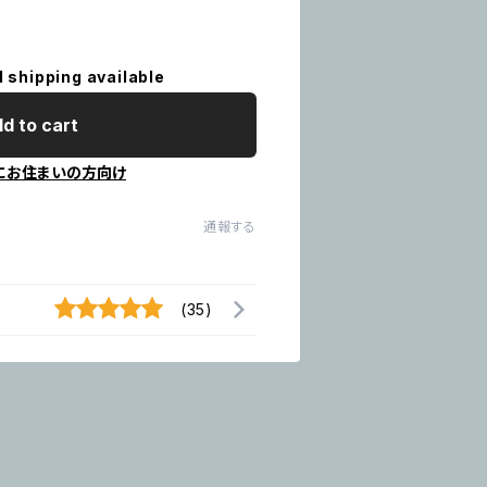
l shipping available
d to cart
にお住まいの方向け
通報する
(35)