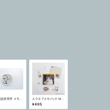
詰研究所 メモ
スクエアメモパッド Mo
型メモ ロゴねこ
bu
0
¥495