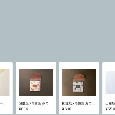
セージ
図鑑風メモ便箋 森の動
図鑑風メモ便箋 海の生
山猫瓶
物
き物
帳・丸
¥616
¥616
¥55