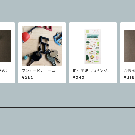
きのこ
アンカービナ ーユニ
田村美紀 マスキングシ
図鑑風
ークデザインのコンパ
ール Marche
¥385
¥242
¥616
クトカラビナー ブラック