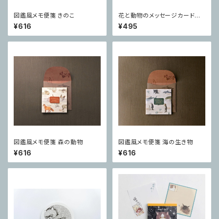
図鑑風メモ便箋 きのこ
花と動物のメッセージカード
〔猫〕
¥616
¥495
図鑑風メモ便箋 森の動物
図鑑風メモ便箋 海の生き物
¥616
¥616