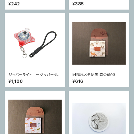
ndows
インのコンパクトカラビナー ブ
¥242
¥385
ラック
ジッパーライト ージッパータブ
図鑑風メモ便箋 森の動物
やキーホルダー代わりにも出来
¥1,100
¥616
るミニライトー レッド