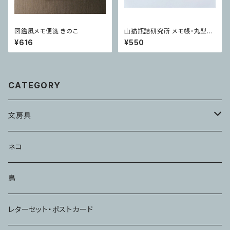
図鑑風メモ便箋 きのこ
山猫瓶詰研究所 メモ帳・丸型メ
モ ロゴねこ
¥616
¥550
CATEGORY
文房具
メモ・ふせん
ネコ
ハンコ・スタンプ
鳥
ノート
レターセット・ポストカード