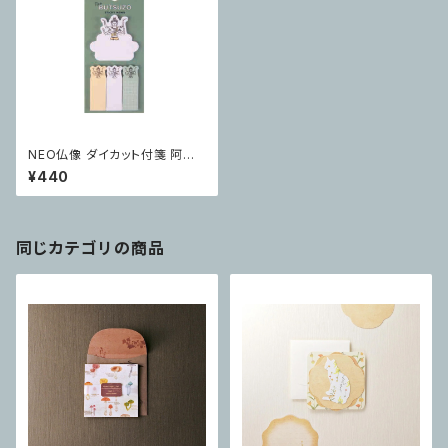
NEO仏像 ダイカット付箋 阿修
羅
¥440
同じカテゴリの商品