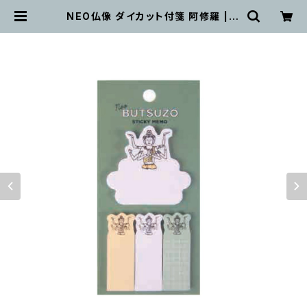
NEO仏像 ダイカット付箋 阿修羅 | O
UTWIT