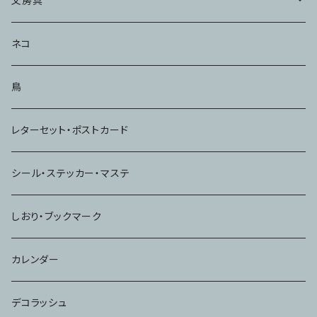
文房具
メモ・ふせん
ネコ
ハンコ・スタンプ
鳥
ノート
レターセット・ポストカード
シール・ステッカー・マステ
しおり・ブックマーク
カレンダー
デコラッシュ