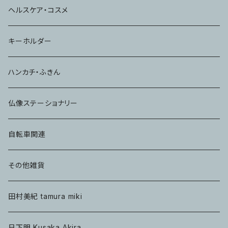
コップ
ヘルスケア・コスメ
キーホルダー
ハンカチ・ふきん
仏像ステーショナリー
自転車関連
その他雑貨
田村美紀 tamura miki
日下明 Kusaka Akira