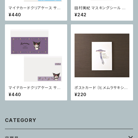
マイナカードクリアケース サン
田村美紀 マスキングシール Wi
リオキャラクターズ 顔隠し シナ
ndows
¥440
¥242
モロール
マイナカードクリアケース サン
ポストカード 〔ヒメムラサキシメ
リオキャラクターズ 顔見え クロ
ジ〕
¥440
¥220
ミ
CATEGORY