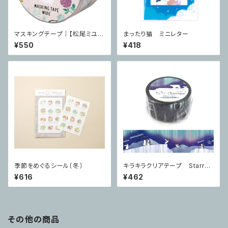
マスキングテープ｜【松尾ミユ
まったり猫 ミニレター
キ】 cat 25mm Minette
¥550
¥418
季節をめぐるシール〔冬〕
キラキラクリアテープ Starry
sky
¥616
¥462
その他の商品