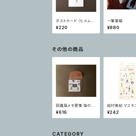
ポストカード 〔ヒメムラ
一筆箋箱
サキシメジ〕
¥220
¥880
その他の商品
図鑑風メモ便箋 海の生
田村美紀 マスキ
き物
ール Down To
¥616
¥242
CATEGORY