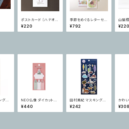
ポストカード 〔ハナオチ
季節をめぐるレターセッ
山猫瓶
バタケ〕
ト 〔春〕
カード
¥220
¥792
¥22
ングシ
NEO仏像 ダイカット付
田村美紀 マスキングシ
かわい
wn
箋 大仏
ール Forest
ールド
¥440
¥242
¥30