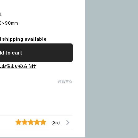
4
0×90mm
l shipping available
d to cart
にお住まいの方向け
通報する
(35)