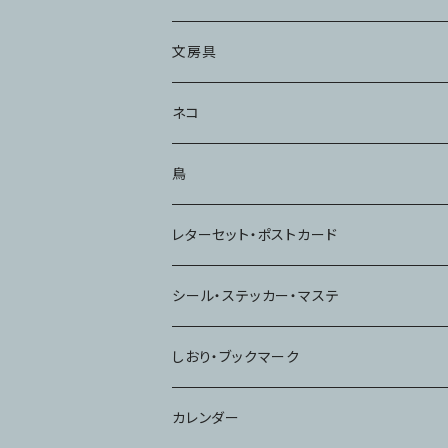
文房具
メモ・ふせん
ネコ
ハンコ・スタンプ
鳥
ノート
レターセット・ポストカード
シール・ステッカー・マステ
しおり・ブックマーク
カレンダー