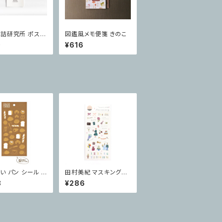
詰研究所 ポスト
図鑑風メモ便箋 きのこ
 郵便猫
0
¥616
い パン シール ゴ
田村美紀 マスキングシ
ール Anniversary
8
¥286