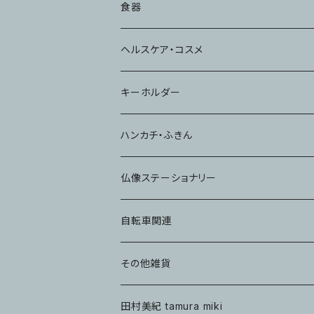
食器
コップ
ヘルスケア・コスメ
キーホルダー
ハンカチ・ふきん
仏像ステーショナリー
自転車関連
その他雑貨
田村美紀 tamura miki