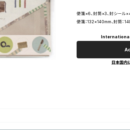
便箋×6、封筒×3、封シール×
便箋：132×140mm、封筒：14
Internationa
Ad
日本国内