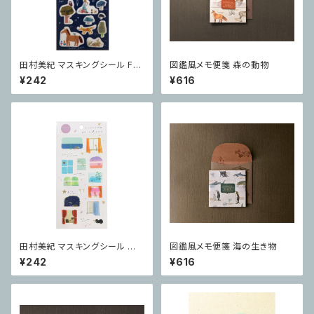
田村美紀 マスキングシール For
図鑑風メモ便箋 森の動物
est
¥242
¥616
田村美紀 マスキングシール Wi
図鑑風メモ便箋 海の生き物
ndows
¥242
¥616