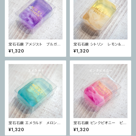
宝石石鹸 アメジスト ブルガリ
宝石石鹸 シトリン レモン＆オ
ア産真正ラベンダー精油の香り
レンジスイートの香り
¥1,320
¥1,320
宝石石鹸 エメラルド メロン＆
宝石石鹸 ピンクピオニー ピン
リュウゼツランの香り
クピオニー（芍薬）の香り
¥1,320
¥1,320