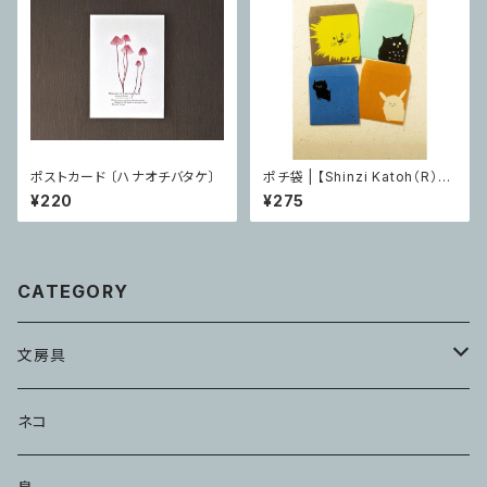
ポストカード 〔ハナオチバタケ〕
ポチ袋 | 【Shinzi Katoh（R）】
スクエア４枚セット HITORIポッ
¥220
¥275
チ
CATEGORY
文房具
メモ・ふせん
ネコ
ハンコ・スタンプ