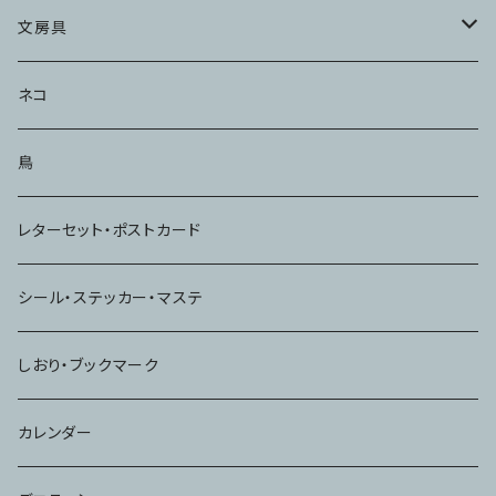
文房具
メモ・ふせん
ネコ
ハンコ・スタンプ
鳥
ノート
レターセット・ポストカード
シール・ステッカー・マステ
しおり・ブックマーク
カレンダー