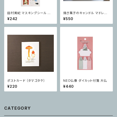
田村美紀 マスキングシール Wi
焼き菓子のキャンドル マドレー
ndows
ヌ
¥242
¥550
ポストカード 〔タマゴタケ〕
NEO仏像 ダイカット付箋 大仏
¥220
¥440
CATEGORY