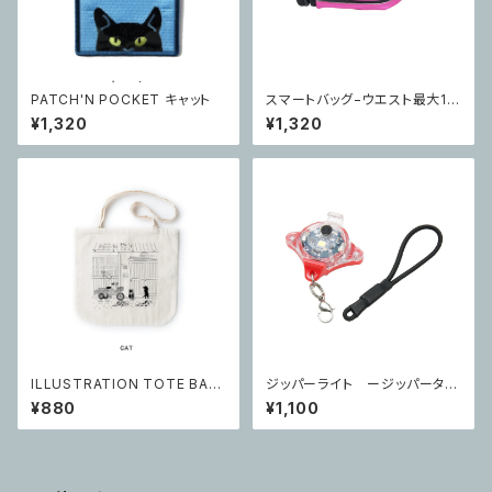
PATCH'N POCKET キャット
スマートバッグ−ウエスト最大10
0センチまで対応 ピンク
¥1,320
¥1,320
ILLUSTRATION TOTE BAG
ジッパーライト ージッパータブ
CAT
やキーホルダー代わりにも出来
¥880
¥1,100
るミニライトー レッド