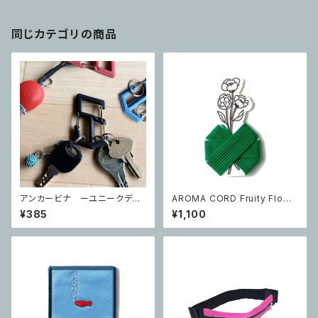
同じカテゴリの商品
アンカービナ ーユニークデザ
AROMA CORD Fruity Flowe
インのコンパクトカラビナー ブ
rs
¥385
¥1,100
ラック